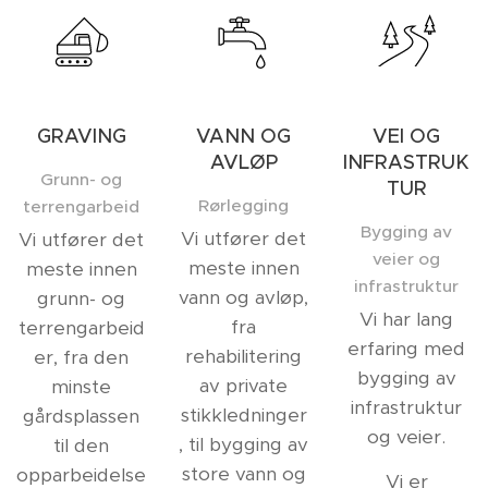
GRAVING
VANN OG
VEI OG
AVLØP
INFRASTRUK
Grunn- og
TUR
Rørlegging
terrengarbeid
Bygging av
Vi utfører det
Vi utfører det
veier og
meste innen
meste innen
infrastruktur
vann og avløp,
grunn- og
Vi har lang
fra
terrengarbeid
erfaring med
rehabilitering
er, fra den
bygging av
av private
minste
infrastruktur
stikkledninger
gårdsplassen
og veier.
, til bygging av
til den
store vann og
opparbeidelse
Vi er