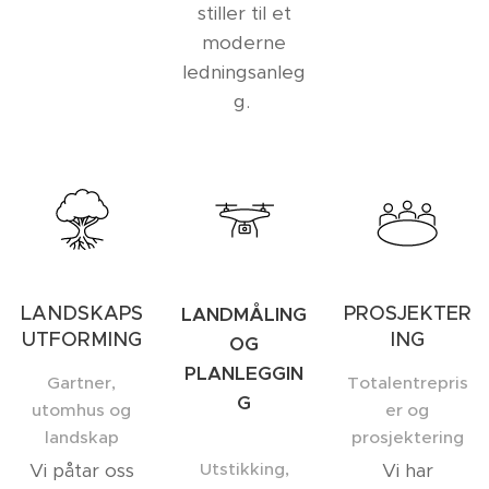
stiller til et
moderne
ledningsanleg
g.
LANDSKAPS
PROSJEKTER
LANDMÅLING
UTFORMING
ING
OG
PLANLEGGIN
Gartner,
Totalentrepris
G
utomhus og
er og
landskap
prosjektering
Vi påtar oss
Utstikking,
Vi har