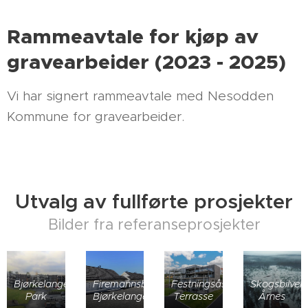
Rammeavtale for kjøp av
gravearbeider (2023 - 2025)
Vi har signert rammeavtale med Nesodden
Kommune for gravearbeider.
Utvalg av fullførte prosjekter
Bilder fra referanseprosjekter
Bjørkelangen
Firemannsbolig,
Festningsåsen
Skogsbilveie
Park
Bjørkelangen
Terrasse
Årnes