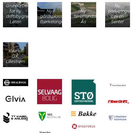
Grunnarbeid
Ny
for ny
Ny
Ny
parkeringspl
driftsbygning,
gårdsplass,
førerhundskole,
Løken
Løten
Bjørkelangen
Ås
Senter
Kvartal
QX,
Lillestrøm