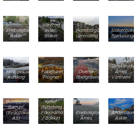
Vann og
Eneboligtomt,
avløp,
Haneborgåsen,
Slalombakke
Asker
Blaker
Lørenskog
Bjørkelange
Skreksrudve
MittEgetLokale,
Fabeltunet,
Diverse
Årnes
Aurskog
Frogner
fibergraving
Vannverk
Elvenglia,
Busoppveien,
Kjeller
Bærum
(Nitteberg
(Byggfokus
Panorama
Eneboligtomter,
Andersdam
AS)
/ Bakke)
Årnes
Asker